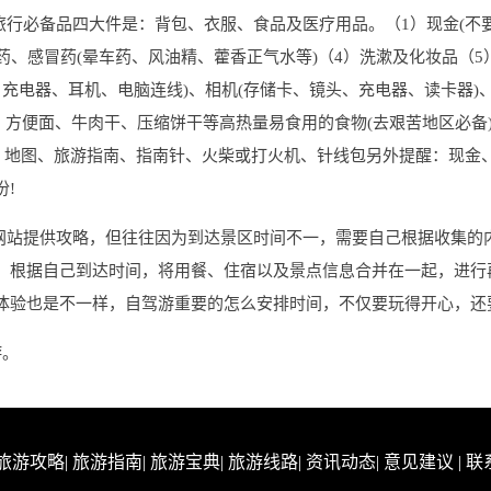
旅行必备品四大件是：背包、衣服、食品及医疗用品。（1）现金(不要
药、感冒药(晕车药、风油精、藿香正气水等)（4）洗漱及化妆品（5
、充电器、耳机、电脑连线)、相机(存储卡、镜头、充电器、读卡器)、
力、方便面、牛肉干、压缩饼干等高热量易食用的食物(去艰苦地区必备
纸、地图、旅游指南、指南针、火柴或打火机、针线包另外提醒：现金
!
多网站提供攻略，但往往因为到达景区时间不一，需要自己根据收集的
，根据自己到达时间，将用餐、住宿以及景点信息合并在一起，进行
体验也是不一样，自驾游重要的怎么安排时间，不仅要玩得开心，还
游。
旅游攻略
|
旅游指南
|
旅游宝典
|
旅游线路
|
资讯动态
|
意见建议
|
联