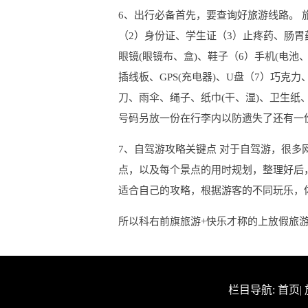
6、出行必备首先，要查询好旅游线路。 
（2）身份证、学生证（3）止疼药、肠胃
眼镜(眼镜布、盒)、鞋子（6）手机(电池
插线板、GPS(充电器)、U盘（7）巧克
刀、雨伞、绳子、纸巾(干、湿)、卫生
号码叧放一份在行李内以防遗失了还有一份
7、自驾游攻略关键点 对于自驾游，很
点，以及每个景点的用时规划，整理好后
适合自己的攻略，根据游客的不同玩乐，
所以科右前旗旅游+快乐才称的上放假旅
栏目导航:
首页
|