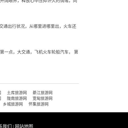
人开阔眼界，释放心中压抑许久的情绪，同
的交通出行状况，从哪里进哪里出，火车还
第一点，大交通，飞机火车轮船汽车， 第
网
土库旅游网
綦江旅游网
网
陇南旅游网
宽甸旅游网
乡城旅游网
怀集旅游网
系我们
|
网站地图