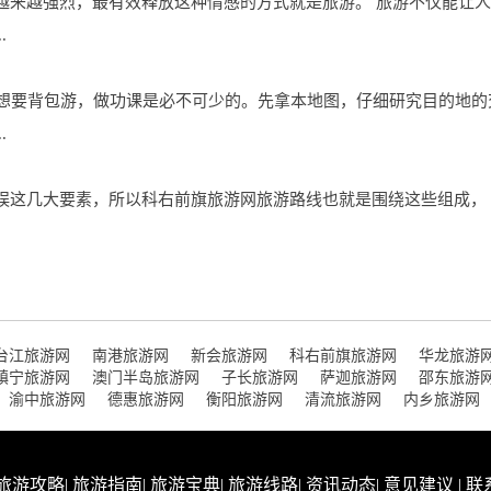
越来越强烈，最有效释放这种情感的方式就是旅游。 旅游不仅能让
.
。 想要背包游，做功课是必不可少的。先拿本地图，仔细研究目的地
.
娱这几大要素，所以科右前旗旅游网旅游路线也就是围绕这些组成， 
台江旅游网
南港旅游网
新会旅游网
科右前旗旅游网
华龙旅游
镇宁旅游网
澳门半岛旅游网
子长旅游网
萨迦旅游网
邵东旅游
渝中旅游网
德惠旅游网
衡阳旅游网
清流旅游网
内乡旅游网
旅游攻略
|
旅游指南
|
旅游宝典
|
旅游线路
|
资讯动态
|
意见建议
|
联