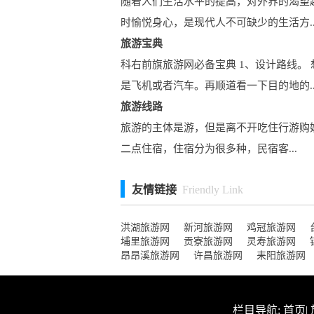
随着人们生活水平的提高，对外界的渴望
时愉悦身心，是现代人不可缺少的生活方..
旅游宝典
科右前旗旅游网必备宝典 1、设计路线
是飞机或者汽车。再顺道看一下目的地的..
旅游线路
旅游的主体是游，但是离不开吃住行游购
二点住宿，住宿分为很多种，民宿客...
友情链接
Friendly Link
洪湖旅游网
新河旅游网
鸡冠旅游网
埔里旅游网
贡寮旅游网
灵寿旅游网
昂昂溪旅游网
许昌旅游网
耒阳旅游网
栏目导航:
首页
|